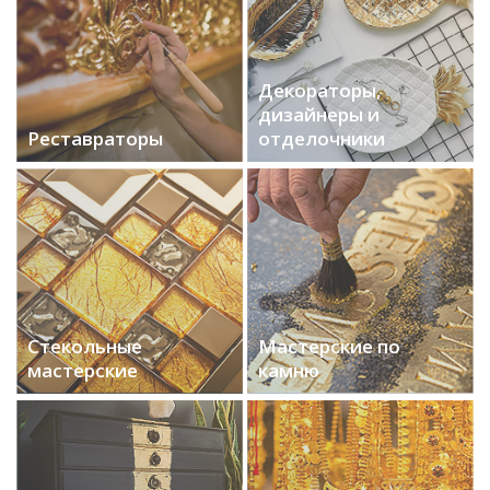
Декораторы,
дизайнеры и
Реставраторы
отделочники
Стекольные
Мастерские по
мастерские
камню