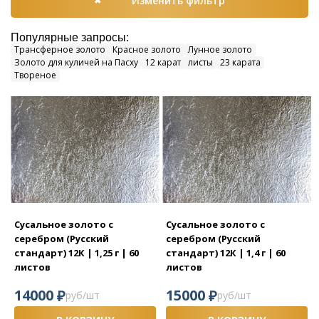
Изменить фильтр
Популярные запросы:
Трансферное золото
Красное золото
Лунное золото
Золото для куличей на Пасху
12 карат
листы
23 карата
Твореное
Сусальное золото с
Сусальное золото с
серебром (Русский
серебром (Русский
стандарт) 12К | 1,25 г | 60
стандарт) 12К | 1,4 г | 60
листов
листов
₽
₽
14000
15000
руб/шт
руб/шт