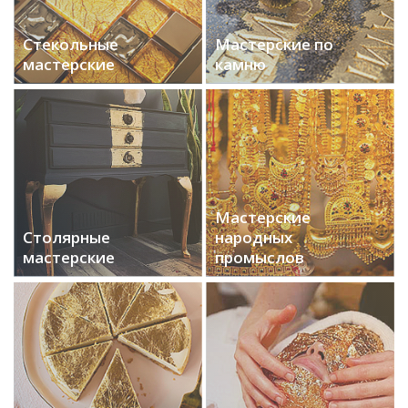
Стекольные
Мастерские по
мастерские
камню
Мастерские
Столярные
народных
мастерские
промыслов