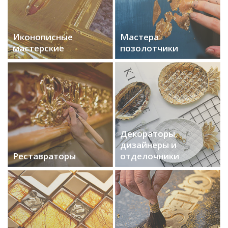
Иконописные
Мастера
мастерские
позолотчики
Декораторы,
дизайнеры и
Реставраторы
отделочники