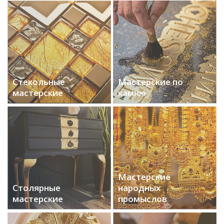
Стекольные
Мастерские по
мастерские
камню
Мастерские
Столярные
народных
мастерские
промыслов