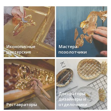
Иконописные
Мастера
мастерские
позолотчики
Декораторы,
дизайнеры и
Реставраторы
отделочники