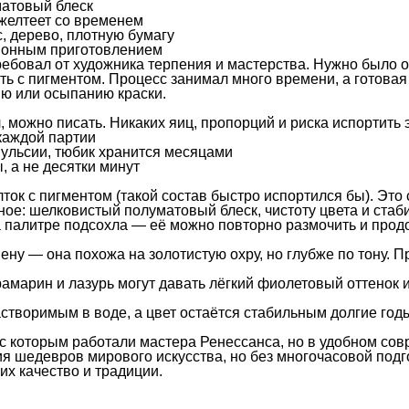
атовый блеск
 желтеет со временем
, дерево, плотную бумагу
ионным приготовлением
бовал от художника терпения и мастерства. Нужно было отд
ь с пигментом. Процесс занимал много времени, а готовая
ию или осыпанию краски.
, можно писать. Никаких яиц, пропорций и риска испортить
каждой партии
ульсии, тюбик хранится месяцами
 а не десятки минут
лток с пигментом (такой состав быстро испортился бы). Эт
вное: шелковистый полуматовый блеск, чистоту цвета и ста
а палитре подсохла — её можно повторно размочить и прод
ну — она похожа на золотистую охру, но глубже по тону. 
амарин и лазурь могут давать лёгкий фиолетовый оттенок 
творимым в воде, а цвет остаётся стабильным долгие год
с которым работали мастера Ренессанса, но в удобном сов
 шедевров мирового искусства, но без многочасовой подго
их качество и традиции.