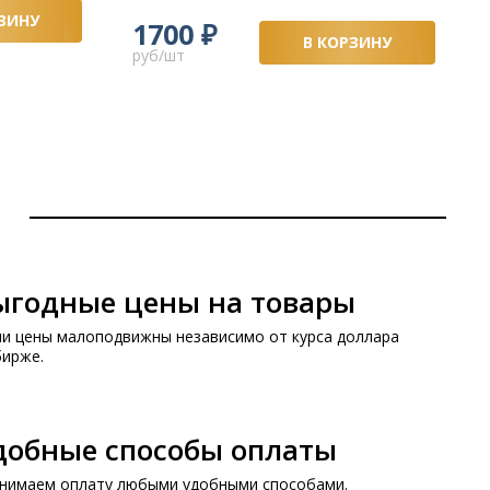
ЗИНУ
₽
1700
В КОРЗИНУ
руб/шт
ыгодные цены на товары
и цены малоподвижны независимо от курса доллара
бирже.
добные способы оплаты
нимаем оплату любыми удобными способами.