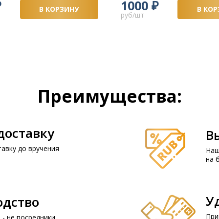
₽
₽
1000
В КОРЗИНУ
В КОР
руб/шт
Преимущества:
доставку
В
авку до вручения
Наш
на 
У
одство
При
- не посредники.