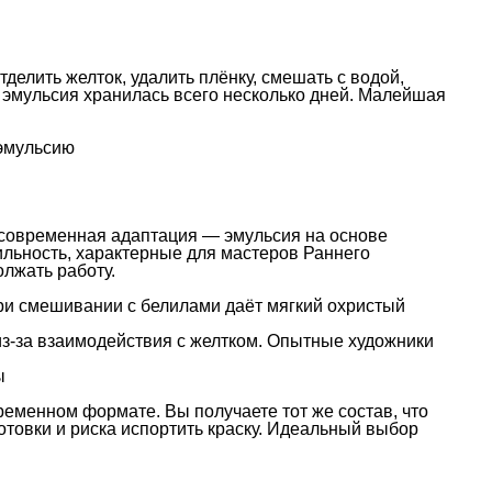
елить желток, удалить плёнку, смешать с водой,
 эмульсия хранилась всего несколько дней. Малейшая
 эмульсию
о современная адаптация — эмульсия на основе
бильность, характерные для мастеров Раннего
олжать работу.
При смешивании с белилами даёт мягкий охристый
из-за взаимодействия с желтком. Опытные художники
ы
ременном формате. Вы получаете тот же состав, что
товки и риска испортить краску. Идеальный выбор