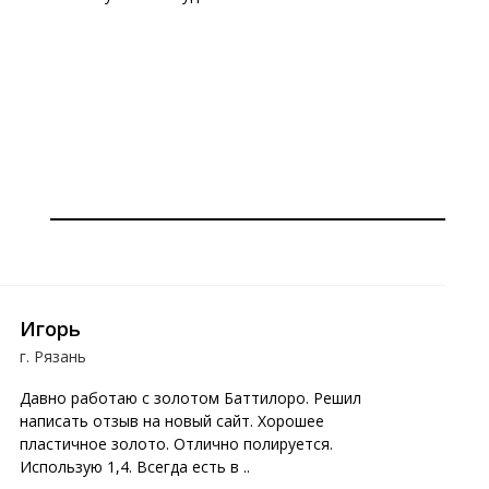
Игорь
г. Рязань
г
Давно работаю с золотом Баттилоро. Решил
Р
написать отзыв на новый сайт. Хорошее
О
пластичное золото. Отлично полируется.
л
Использую 1,4. Всегда есть в ..
о