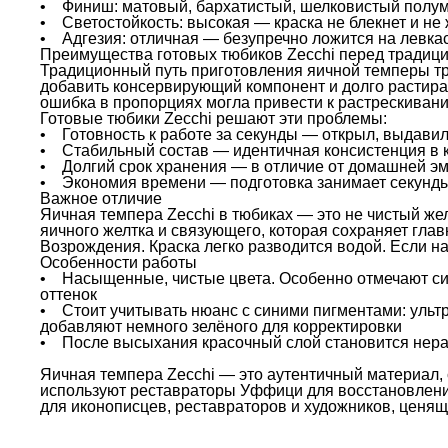
• Финиш: матовый, бархатистый, шелковистый полум
• Светостойкость: высокая — краска не блекнет и не
• Адгезия: отличная — безупречно ложится на левкас
Преимущества готовых тюбиков Zecchi перед традиц
Традиционный путь приготовления яичной темперы тре
добавить консервирующий компонент и долго растират
ошибка в пропорциях могла привести к растрескиван
Готовые тюбики Zecchi решают эти проблемы:
• Готовность к работе за секунды — открыл, выдавил
• Стабильный состав — идентичная консистенция в 
• Долгий срок хранения — в отличие от домашней эм
• Экономия времени — подготовка занимает секунды,
Важное отличие
Яичная темпера Zecchi в тюбиках — это не чистый же
яичного желтка и связующего, которая сохраняет гла
Возрождения. Краска легко разводится водой. Если н
Особенности работы
• Насыщенные, чистые цвета. Особенно отмечают сие
оттенок
• Стоит учитывать нюанс с синими пигментами: ультр
добавляют немного зелёного для корректировки
• После высыхания красочный слой становится нерас
Яичная темпера Zecchi — это аутентичный материал, 
используют реставраторы Уффици для восстановления
для иконописцев, реставраторов и художников, ценящ