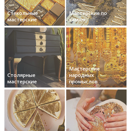
Стекольные
Мастерские по
мастерские
камню
Мастерские
Столярные
народных
мастерские
промыслов