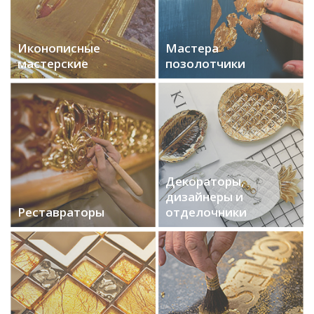
Иконописные
Мастера
мастерские
позолотчики
Декораторы,
дизайнеры и
Реставраторы
отделочники