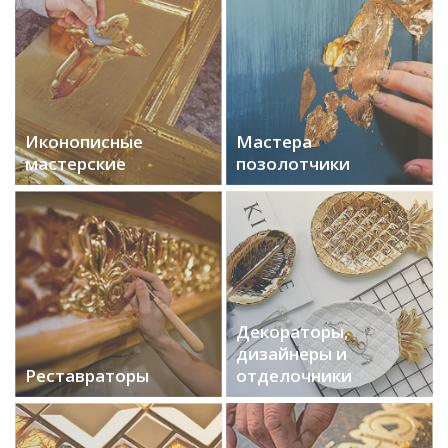
Иконописные
Мастера
мастерские
позолотчики
Декораторы,
дизайнеры и
Реставраторы
отделочники