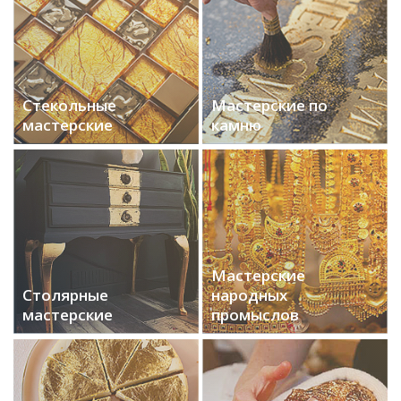
Стекольные
Мастерские по
мастерские
камню
Мастерские
Столярные
народных
мастерские
промыслов