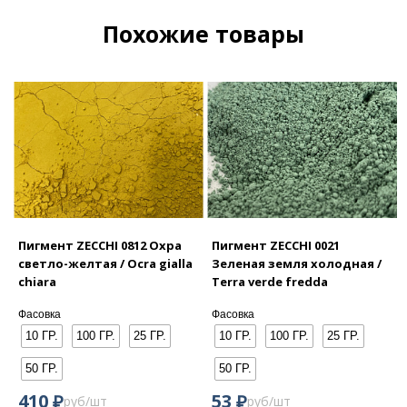
Похожие товары
Пигмент ZECCHI 0812 Охра
Пигмент ZECCHI 0021
светло-желтая / Ocra gialla
Зеленая земля холодная /
chiara
Terra verde fredda
Фасовка
Фасовка
10 ГР.
100 ГР.
25 ГР.
10 ГР.
100 ГР.
25 ГР.
50 ГР.
50 ГР.
₽
₽
410
53
руб/шт
руб/шт