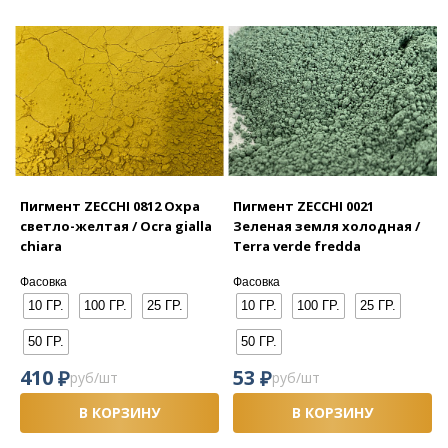
Пигмент ZECCHI 0812 Охра
Пигмент ZECCHI 0021
светло-желтая / Ocra gialla
Зеленая земля холодная /
chiara
Terra verde fredda
Фасовка
Фасовка
10 ГР.
100 ГР.
25 ГР.
10 ГР.
100 ГР.
25 ГР.
50 ГР.
50 ГР.
₽
₽
410
53
руб/шт
руб/шт
В КОРЗИНУ
В КОРЗИНУ