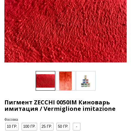
Пигмент ZECCHI 0050IM Киноварь
имитация / Vermiglione imitazione
Фасовка
10 ГР.
100 ГР.
25 ГР.
50 ГР.
-