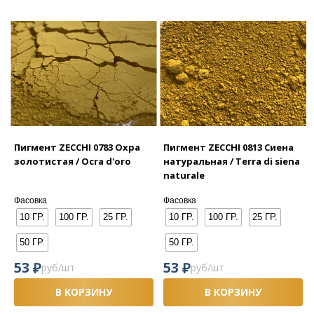
Пигмент ZECCHI 0783 Охра
Пигмент ZECCHI 0813 Сиена
золотистая / Ocra d'oro
натуральная / Terra di siena
naturale
Фасовка
Фасовка
10 ГР.
100 ГР.
25 ГР.
10 ГР.
100 ГР.
25 ГР.
50 ГР.
50 ГР.
₽
₽
53
53
руб/шт
руб/шт
В КОРЗИНУ
В КОРЗИНУ