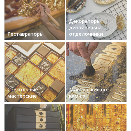
Декораторы,
дизайнеры и
Реставраторы
отделочники
Стекольные
Мастерские по
мастерские
камню