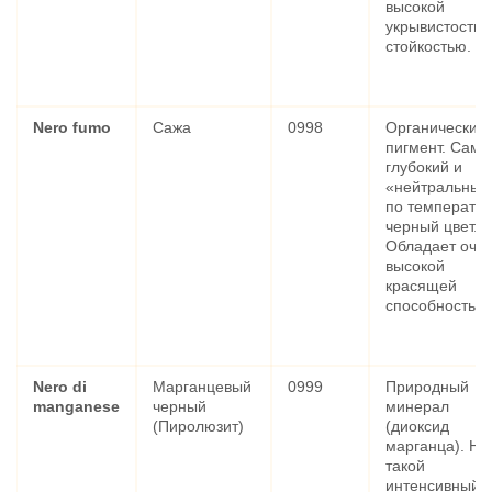
высокой
укрывистостью
стойкостью.
Nero fumo
Сажа
0998
Органический
пигмент. Сам
глубокий и
«нейтральный
по температу
черный цвет.
Обладает оче
высокой
красящей
способностью.
Nero di
Марганцевый
0999
Природный
manganese
черный
минерал
(Пиролюзит)
(диоксид
марганца). Не
такой
интенсивный, 