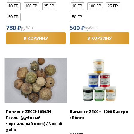
10 ГР.
100 ГР.
25 ГР.
10 ГР.
100 ГР.
25 ГР.
50 ГР.
50 ГР.
₽
₽
780
500
руб/шт
руб/шт
В КОРЗИНУ
В КОРЗИНУ
Пигмент ZECCHI 0302N
Пигмент ZECCHI 1200 Бистро
Галлы (дубовый
/ Bistro
чернильный орех) / Noci di
galla