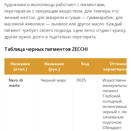
Художники и иконописцы работают с пигментами,
перетирая их с связующим веществом. Для темперы это
яичный желток, для акварели и гуаши — гуммиарабик, для
масляной живописи — льняное или другое масло. Каждый
пигмент требует своего подхода. одни легко отдают краску,
другие нужно долго и тщательно перетирать.
Таблица черных пигментов ZECCHI
Название
Название
Код
Оттенок и
(итал.)
(рус.)
характерист
Nero di
Черный марс
0025
Искусственны
marte
минеральный
пигмент.
Глубокий,
холодный,
интенсивный
черный с легк
синеватым
подтоном.
Обладает