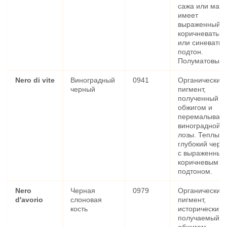
сажа или марс
имеет
выраженный
коричневатый
или синеваты
подтон.
Полуматовый.
Nero di vite
Виноградный
0941
Органический
черный
пигмент,
полученный
обжигом и
перемалыван
виноградной
лозы. Теплый,
глубокий черн
с выраженным
коричневым
подтоном.
Nero
Черная
0979
Органический
d'avorio
слоновая
пигмент,
кость
исторически
получаемый