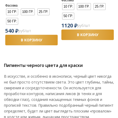
Фасовка
Фасовка
10 ГР.
100 ГР.
25 ГР.
10 ГР.
100 ГР.
25 ГР.
50 ГР.
50 ГР.
₽
1120
руб/шт
₽
540
руб/шт
В КОРЗИНУ
В КОРЗИНУ
Пигменты черного цвета для краски
В искусстве, и особенно в иконописи, черный цвет никогда
не был просто отсутствием света. Это цвет глубины, тайны,
смирения и сосредоточенности. Он используется для
проработки контуров, написания ликов (в тенях и для
обводки глаз), создания насыщенных темных фонов и
прописей текстов. Правильно подобранный черный пигмент
определяет, будет ли цвет выглядеть плоским «провалом»
в холсте или живым, дышащим пространством.