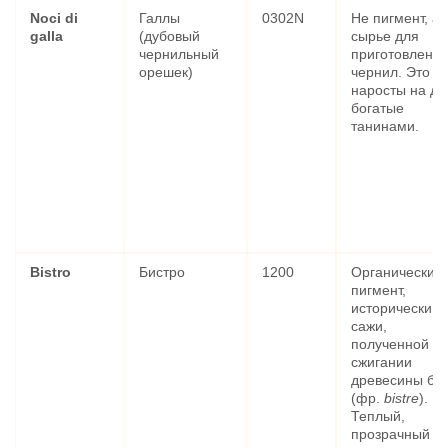
Noci di
Галлы
0302N
Не пигмент, а
galla
(дубовый
сырье для
чернильный
приготовлени
орешек)
чернил. Это
наросты на ду
богатые
танинами.
Bistro
Бистро
1200
Органический
пигмент,
исторически и
сажи,
полученной п
сжигании
древесины бу
(фр.
bistre
).
Теплый,
прозрачный