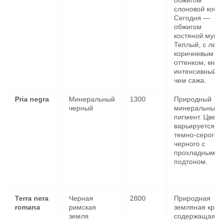
обжигом
слоновой кост
Сегодня —
обжигом
костяной муки
Теплый, с лег
коричневым
оттенком, мен
интенсивный,
чем сажа.
Pria negra
Минеральный
1300
Природный
черный
минеральный
пигмент. Цвет
варьируется о
темно-серого 
черного с
прохладным
подтоном.
Terra nera
Черная
2800
Природная
romana
римская
земляная крас
земля
содержащая