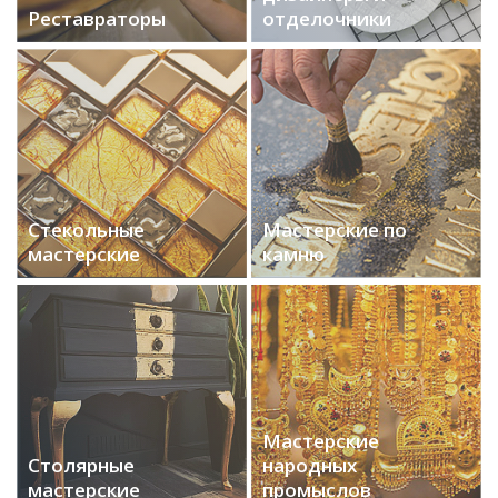
Реставраторы
отделочники
Стекольные
Мастерские по
мастерские
камню
Мастерские
Столярные
народных
мастерские
промыслов