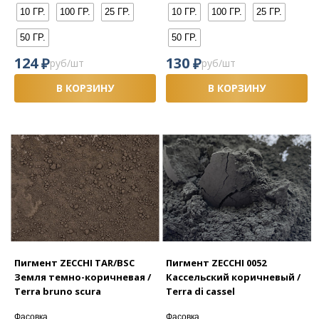
10 ГР.
100 ГР.
25 ГР.
10 ГР.
100 ГР.
25 ГР.
50 ГР.
50 ГР.
₽
₽
124
130
руб/шт
руб/шт
В КОРЗИНУ
В КОРЗИНУ
Пигмент ZECCHI TAR/BSC
Пигмент ZECCHI 0052
Земля темно-коричневая /
Кассельский коричневый /
Terra bruno scura
Terra di cassel
Фасовка
Фасовка