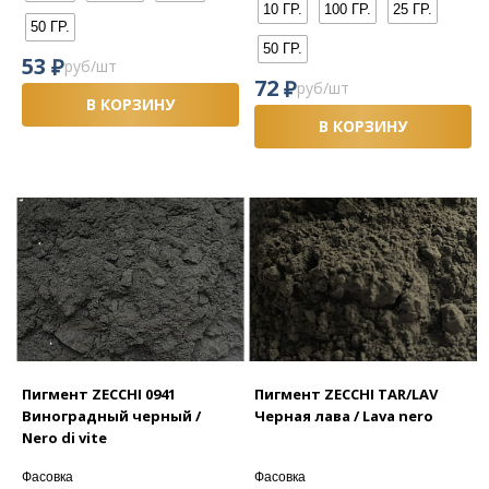
10 ГР.
100 ГР.
25 ГР.
50 ГР.
50 ГР.
₽
53
руб/шт
₽
72
руб/шт
В КОРЗИНУ
В КОРЗИНУ
Пигмент ZECCHI 0941
Пигмент ZECCHI TAR/LAV
Виноградный черный /
Черная лава / Lava nero
Nero di vite
Фасовка
Фасовка