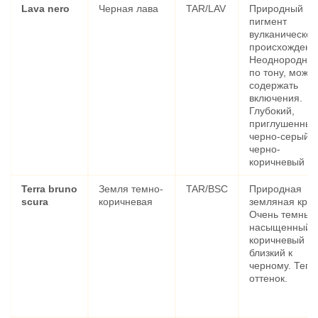
Lava nero
Черная лава
TAR/LAV
Природный
пигмент
вулканическог
происхождени
Неоднородны
по тону, может
содержать
включения.
Глубокий,
приглушенный
черно-серый 
черно-
коричневый цв
Terra bruno
Земля темно-
TAR/BSC
Природная
scura
коричневая
земляная крас
Очень темный
насыщенный
коричневый цв
близкий к
черному. Теп
оттенок.