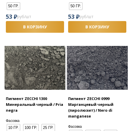
50 ГР.
50 ГР.
₽
₽
53
53
руб/шт
руб/шт
В КОРЗИНУ
В КОРЗИНУ
Пигмент ZECCHI 1300
Пигмент ZECCHI 0999
Минеральный черный / Pria
Марганцевый черный
negra
(пиролюзит) / Nero di
manganese
Фасовка
Фасовка
10 ГР.
100 ГР.
25 ГР.