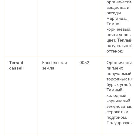
органические
вещества и
оксиды
марганца.
Темно-
коричневый,
почти черный
цвет. Теплый и
натуральный
оттенок.
Terra di
Кассельская
0052
Органический
cassel
земля
пигмент,
получаемый и
торфяных или
бурых углей.
Темный,
холодный
коричневый с
зеленоватым 
сероватым
подтоном.
Полупрозрачн