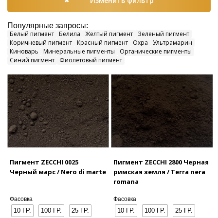
Изменить фильтр
Популярные запросы:
Белый пигмент
Белила
Желтый пигмент
Зеленый пигмент
Коричневый пигмент
Красный пигмент
Охра
Ультрамарин
Киноварь
Минеральные пигменты
Органические пигменты
Синий пигмент
Фиолетовый пигмент
Пигмент ZECCHI 0025
Пигмент ZECCHI 2800 Черная
Черный марс / Nero di marte
римская земля / Terra nera
romana
Фасовка
Фасовка
10 ГР.
100 ГР.
25 ГР.
10 ГР.
100 ГР.
25 ГР.