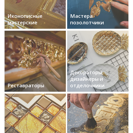
Иконописные
Мастера
мастерские
позолотчики
Декораторы,
дизайнеры и
Реставраторы
отделочники