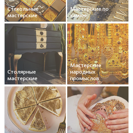
Стекольные
Мастерские по
мастерские
камню
Мастерские
Столярные
народных
мастерские
промыслов