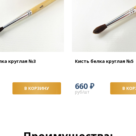
лка круглая №3
Кисть белка круглая №5
₽
660
В КОРЗИНУ
В КОР
руб/шт