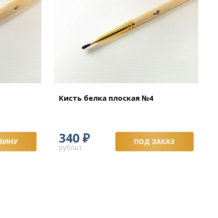
Кисть белка плоская №4
₽
340
ЗИНУ
ПОД ЗАКАЗ
руб/шт