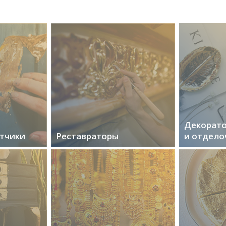
Декорато
тчики
Реставраторы
и отдело