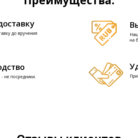
Преимущества:
доставку
В
авку до вручения
Наш
на 
У
одство
При
- не посредники.