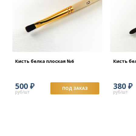
Кисть белка плоская №6
Кисть бе
₽
₽
500
380
ПОД ЗАКАЗ
руб/шт
руб/шт