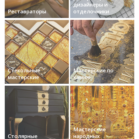
дизайнеры и
Реставраторы
отделочники
Стекольные
Мастерские по
мастерские
камню
Мастерские
Столярные
народных