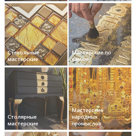
Стекольные
Мастерские по
мастерские
камню
Мастерские
Столярные
народных
мастерские
промыслов