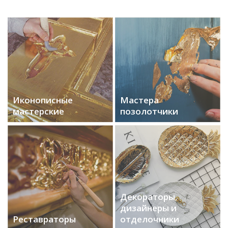
Иконописные
Мастера
мастерские
позолотчики
Декораторы,
дизайнеры и
Реставраторы
отделочники