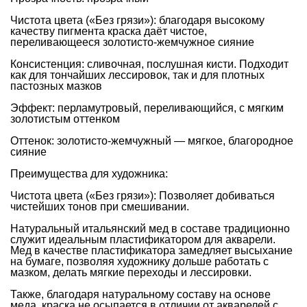
Чистота цвета («Без грязи»): благодаря высокому
качеству пигмента краска даёт чистое,
переливающееся золотисто-жемчужное сияние
Консистенция: сливочная, послушная кисти. Подходит
как для тончайших лессировок, так и для плотных
пастозных мазков
Эффект: перламутровый, переливающийся, с мягким
золотистым оттенком
Оттенок: золотисто-жемчужный — мягкое, благородное
сияние
Преимущества для художника:
Чистота цвета («Без грязи»): Позволяет добиваться
чистейших тонов при смешивании.
Натуральный итальянский мед в составе традиционно
служит идеальным пластификатором для акварели.
Мед в качестве пластификатора замедляет высыхание
на бумаге, позволяя художнику дольше работать с
мазком, делать мягкие переходы и лессировки.
Также, благодаря натуральному составу на основе
меда, краска не осыпается в отличии от акварелей с