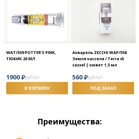
WAT/559 POTTER'S PINK,
Акварель ZECCHI WAP/558
ТЮБИК 20 МЛ
Земля касселя / Terra di
cassel | кювет 1,5 мл
₽
₽
1900
560
руб/шт
руб/шт
В КОРЗИНУ
ПОД ЗАКАЗ
Преимущества: