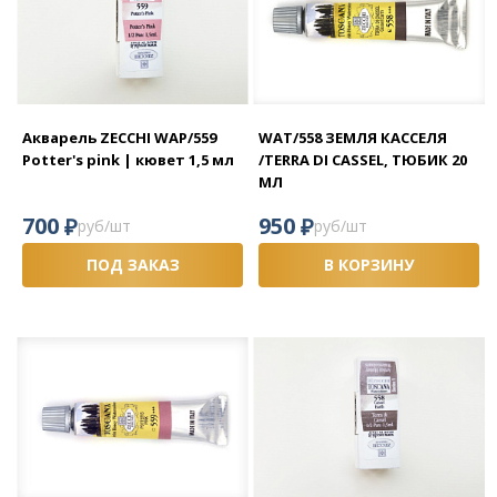
Акварель ZECCHI WAP/559
WAT/558 ЗЕМЛЯ КАССЕЛЯ
Potter's pink | кювет 1,5 мл
/TERRA DI CASSEL, ТЮБИК 20
МЛ
₽
₽
700
950
руб/шт
руб/шт
ПОД ЗАКАЗ
В КОРЗИНУ