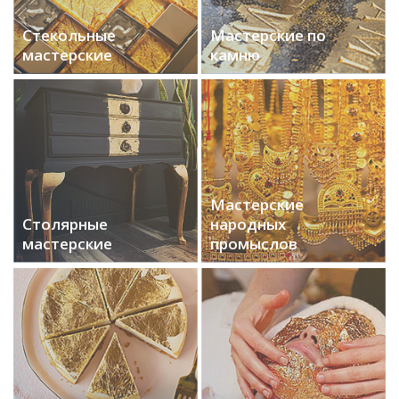
Стекольные
Мастерские по
мастерские
камню
Мастерские
Столярные
народных
мастерские
промыслов