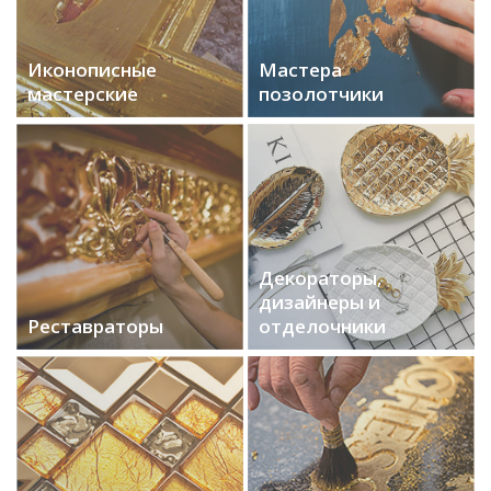
Иконописные
Мастера
мастерские
позолотчики
Декораторы,
дизайнеры и
Реставраторы
отделочники