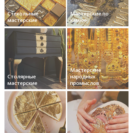
Стекольные
Мастерские по
мастерские
камню
Мастерские
Столярные
народных
мастерские
промыслов