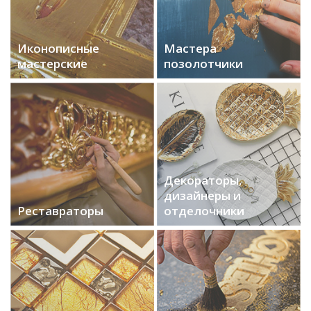
Иконописные
Мастера
мастерские
позолотчики
Декораторы,
дизайнеры и
Реставраторы
отделочники