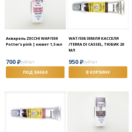
Акварель ZECCHI WAP/559
WAT/558 ЗЕМЛЯ КАССЕЛЯ
Potter's pink | кювет 1,5 мл
/TERRA DI CASSEL, ТЮБИК 20
МЛ
₽
₽
700
950
руб/шт
руб/шт
ПОД ЗАКАЗ
В КОРЗИНУ