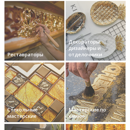
Декораторы,
дизайнеры и
Реставраторы
отделочники
Стекольные
Мастерские по
мастерские
камню